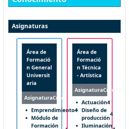
Asignaturas
Área de
Área de
Formació
Formació
n General
n Técnica
Universit
- Artística
aria
Asignatura
Créditos
Asignatura
Créditos
Actuación
4
Emprendimiento
4
Diseño de
4
Módulo de
producción
Formación
Iluminación