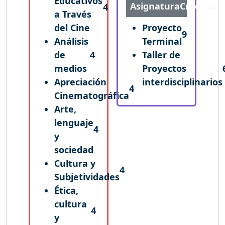
Educativos
Asignatura
Créditos
4
a Través
del Cine
Proyecto
9
Análisis
Terminal
de
4
Taller de
medios
Proyectos
Apreciación
interdisciplinarios
4
Cinematográfica
Arte,
lenguaje
4
y
sociedad
Cultura y
4
Subjetividades
Ética,
cultura
4
y