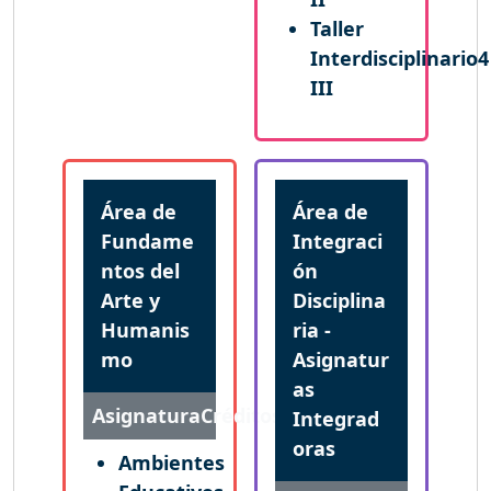
Taller
Interdisciplinario
4
III
Área de
Área de
Fundame
Integraci
ntos del
ón
Arte y
Disciplina
Humanis
ria -
mo
Asignatur
as
Asignatura
Créditos
Integrad
oras
Ambientes