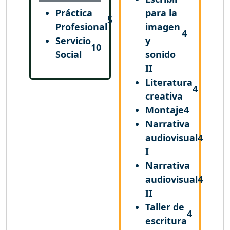
Práctica
para la
5
Profesional
imagen
4
Servicio
y
10
Social
sonido
II
Literatura
4
creativa
Montaje
4
Narrativa
audiovisual
4
I
Narrativa
audiovisual
4
II
Taller de
4
escritura