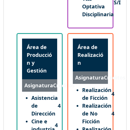
S/I
Optativa
Disciplinaria
Área de
Área de
Producció
Realizació
n y
n
Gestión
Asignatura
Créditos
Asignatura
Créditos
Realización
4
Asistencia
de Ficción
de
4
Realización
Dirección
de No
4
Cine e
Ficción
4
industria
Realización