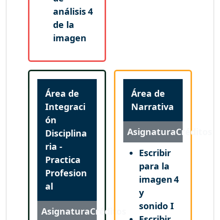
análisis
4
de la
imagen
Área de
Área de
Integraci
Narrativa
ón
Asignatura
Créditos
Disciplina
ria -
Escribir
Practica
para la
Profesion
imagen
4
al
y
sonido I
Asignatura
Créditos
Escribir