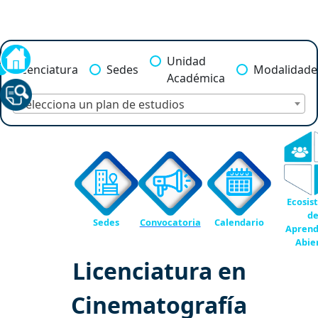
Unidad
Licenciatura
Sedes
Modalidade
Académica
Selecciona un plan de estudios
Ecosis
d
Sedes
Convocatoria
Calendario
Aprend
Abie
Licenciatura en
Cinematografía