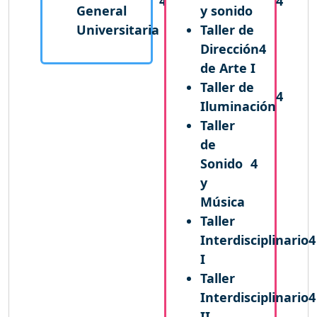
4
4
General
y sonido
Universitaria
Taller de
Dirección
4
de Arte I
Taller de
4
Iluminación
Taller
de
Sonido
4
y
Música
Taller
Interdisciplinario
4
I
Taller
Interdisciplinario
4
II