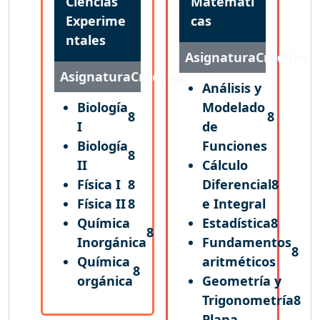
Ciencias
Matemáti
Experime
cas
ntales
Asignatura
Créditos
Asignatura
Créditos
Análisis y
Biología
Modelado
8
8
I
de
Biología
Funciones
8
II
Cálculo
Física I
8
Diferencial
8
Física II
8
e Integral
Química
Estadística
8
8
Inorgánica
Fundamentos
8
Química
aritméticos
8
orgánica
Geometría y
Trigonometría
8
Plana