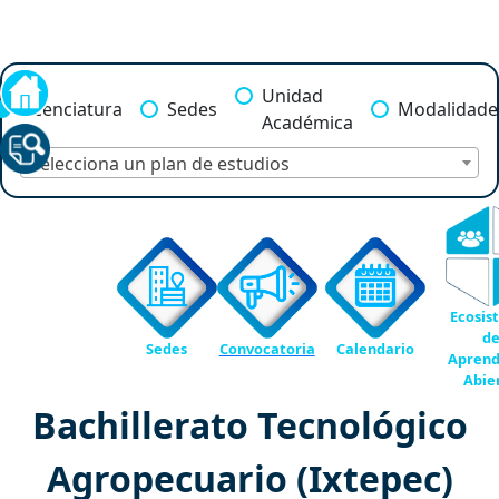
Unidad
Licenciatura
Sedes
Modalidade
Académica
Selecciona un plan de estudios
Ecosis
d
Sedes
Convocatoria
Calendario
Aprend
Abie
Bachillerato Tecnológico
Agropecuario (Ixtepec)