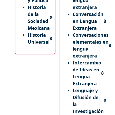
y Política
lengua
Historia
extranjera
de la
Conversación
8
Sociedad
en Lengua
8
Mexicana
Extranjera
Historia
Conversaciones
8
Universal
elementales en
8
lengua
extranjera
Intercambio
de Ideas en
8
Lengua
Extranjera
Lenguaje y
Difusión de
6
la
Investigación