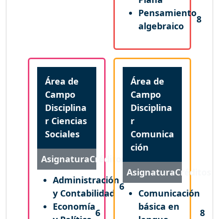
Pensamiento
8
algebraico
Área de
Área de
Campo
Campo
Disciplina
Disciplina
r Ciencias
r
Sociales
Comunica
ción
Asignatura
Créditos
Asignatura
Créditos
Administración
6
y Contabilidad
Comunicación
Economía
básica en
6
8