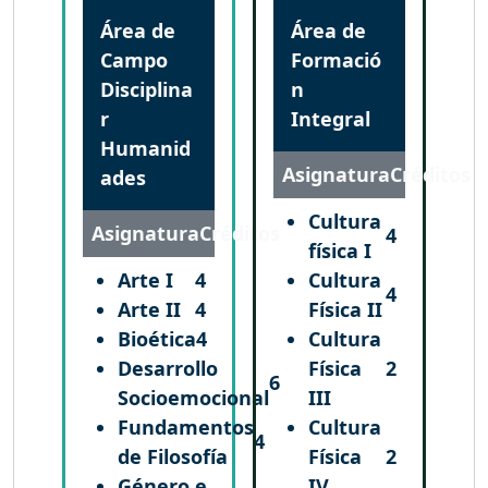
Área de
Área de
Campo
Formació
Disciplina
n
r
Integral
Humanid
Asignatura
Créditos
ades
Cultura
Asignatura
Créditos
4
física I
Arte I
4
Cultura
4
Arte II
4
Física II
Bioética
4
Cultura
Desarrollo
Física
2
6
Socioemocional
III
Fundamentos
Cultura
4
de Filosofía
Física
2
Género e
IV