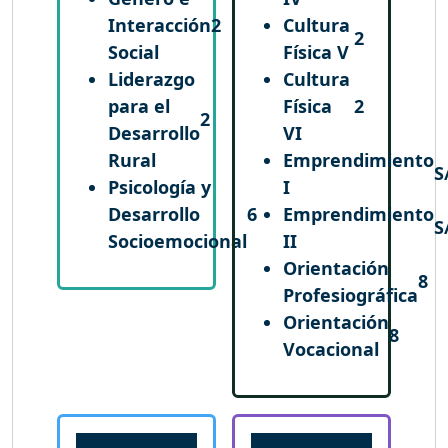
Interacción
2
Cultura
2
Social
Física V
Liderazgo
Cultura
para el
Física
2
2
Desarrollo
VI
Rural
Emprendimiento
S
Psicología y
I
Desarrollo
6
Emprendimiento
S
Socioemocional
II
Orientación
8
Profesiográfica
Orientación
8
Vocacional