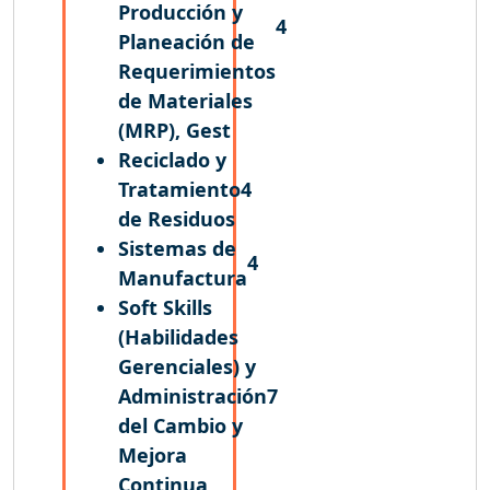
Producción y
4
Planeación de
Requerimientos
de Materiales
(MRP), Gest
Reciclado y
Tratamiento
4
de Residuos
Sistemas de
4
Manufactura
Soft Skills
(Habilidades
Gerenciales) y
Administración
7
del Cambio y
Mejora
Continua