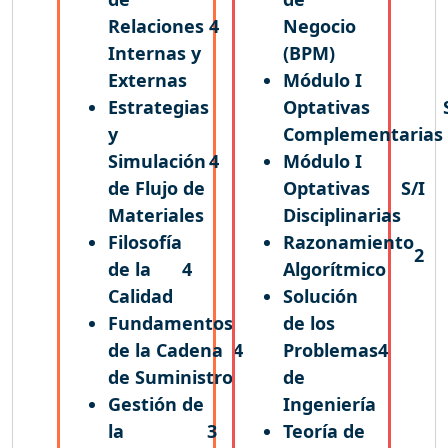
Relaciones
4
Negocio
Internas y
(BPM)
Externas
Módulo I
Estrategias
Optativas
y
Complementarias
Simulación
4
Módulo I
de Flujo de
Optativas
S/I
Materiales
Disciplinarias
Filosofía
Razonamiento
2
de la
4
Algorítmico
Calidad
Solución
Fundamentos
de los
de la Cadena
4
Problemas
4
de Suministro
de
Gestión de
Ingeniería
la
3
Teoría de