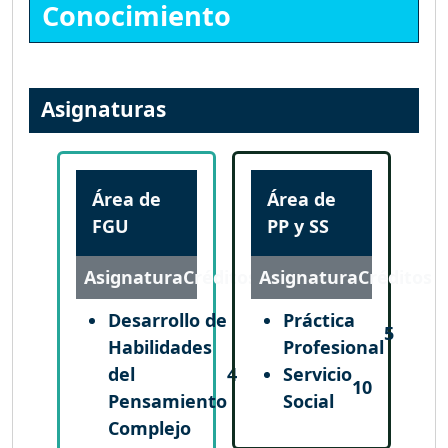
Conocimiento
Asignaturas
Área de
Área de
FGU
PP y SS
Asignatura
Créditos
Asignatura
Créditos
Desarrollo de
Práctica
5
Habilidades
Profesional
del
4
Servicio
10
Pensamiento
Social
Complejo