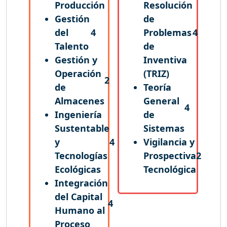
Producción
Resolución
Gestión
de
del
4
Problemas
4
Talento
de
Gestión y
Inventiva
Operación
(TRIZ)
2
de
Teoría
Almacenes
General
4
Ingeniería
de
Sustentable
Sistemas
y
4
Vigilancia y
Tecnologías
Prospectiva
2
Ecológicas
Tecnológica
Integración
del Capital
4
Humano al
Proceso