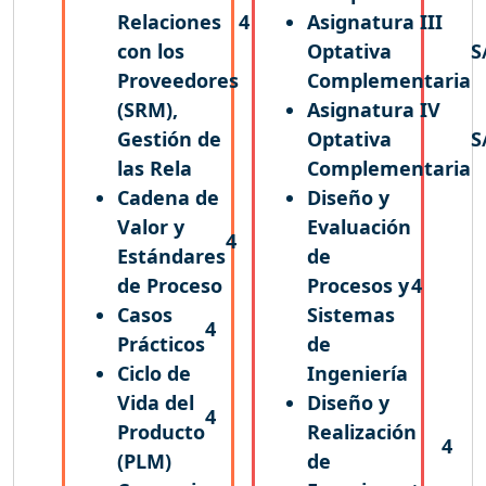
Relaciones
4
Asignatura III
con los
Optativa
S
Proveedores
Complementaria
(SRM),
Asignatura IV
Gestión de
Optativa
S
las Rela
Complementaria
Cadena de
Diseño y
Valor y
Evaluación
4
Estándares
de
de Proceso
Procesos y
4
Casos
Sistemas
4
Prácticos
de
Ciclo de
Ingeniería
Vida del
Diseño y
4
Producto
Realización
4
(PLM)
de