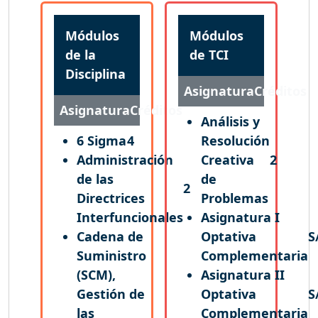
Módulos
Módulos
de la
de TCI
Disciplina
Asignatura
Créditos
Asignatura
Créditos
Análisis y
6 Sigma
4
Resolución
Administración
Creativa
2
de las
de
2
Directrices
Problemas
Interfuncionales
Asignatura I
Cadena de
Optativa
S
Suministro
Complementaria
(SCM),
Asignatura II
Gestión de
Optativa
S
las
Complementaria