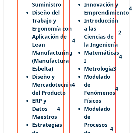
Suministro
Innovación y
4
Diseño del
Emprendimiento
Trabajo y
Introducción
Ergonomía con
a las
2
Aplicación de
Ciencias de
4
Lean
la Ingeniería
Manufacturing
Matemáticas
4
(Manufactura
I
Esbelta)
Metrología
3
Diseño y
Modelado
Mercadotecnia
4
de
4
del Producto
Fenómenos
ERP y
Físicos
Datos
4
Modelado
Maestros
de
Estrategias
Procesos
4
de
de