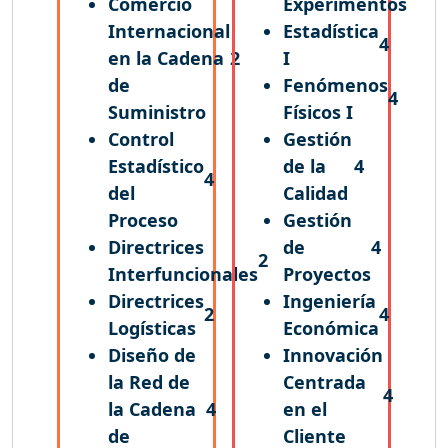
Comercio
Experimentos
Internacional
Estadística
4
en la Cadena
2
I
de
Fenómenos
4
Suministro
Físicos I
Control
Gestión
Estadístico
de la
4
4
del
Calidad
Proceso
Gestión
Directrices
de
4
2
Interfuncionales
Proyectos
Directrices
Ingeniería
2
4
Logísticas
Económica
Diseño de
Innovación
la Red de
Centrada
4
la Cadena
4
en el
de
Cliente