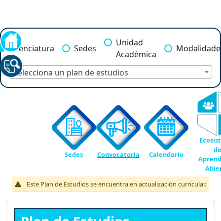
Unidad
Licenciatura
Sedes
Modalidade
Académica
Selecciona un plan de estudios
Ecosis
d
Sedes
Convocatoria
Calendario
Aprend
Abie
Este Plan de Estudios se encuentra en actualización curricular.