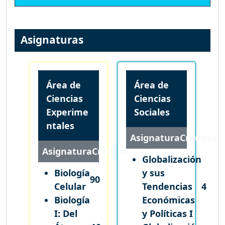
Asignaturas
Área de
Área de
Ciencias
Ciencias
Experime
Sociales
ntales
Asignatura
Créditos
Asignatura
Créditos
Globalización
Biología
y sus
90
Celular
Tendencias
4
Biología
Económicas
I: Del
y Políticas I