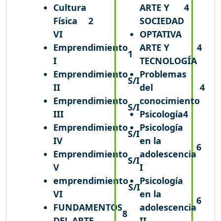
Cultura
ARTE Y
4
Física
2
SOCIEDAD
VI
OPTATIVA
Emprendimiento
ARTE Y
4
1
I
TECNOLOGÍA
Emprendimiento
Problemas
S/I
II
del
4
Emprendimiento
conocimiento
S/I
III
Psicología
4
Emprendimiento
Psicología
S/I
IV
en la
6
Emprendimiento
adolescencia
S/I
V
I
emprendimiento
Psicología
S/I
VI
en la
6
FUNDAMENTOS
adolescencia
8
DEL ARTE
II