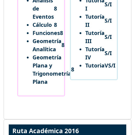
Análisis
Tutoría
S/I
de
8
I
Eventos
Tutoría
S/I
Cálculo
8
II
Funciones
8
Tutoría
S/I
Geometría
III
8
Analítica
Tutoría
S/I
Geometría
IV
Plana y
TutoriaV
S/I
8
Trigonometría
Plana
Ruta Académica 2016