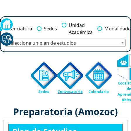
Unidad
Licenciatura
Sedes
Modalidade
Académica
Selecciona un plan de estudios
Ecosis
d
Sedes
Convocatoria
Calendario
Aprend
Abie
Preparatoria (Amozoc)