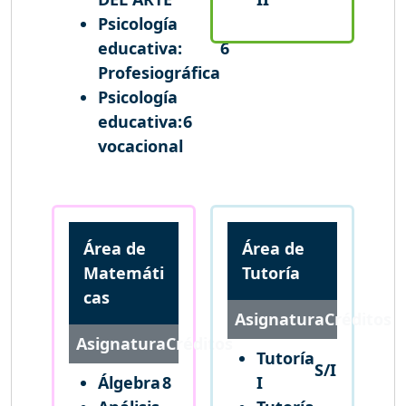
Psicología
educativa:
6
Profesiográfica
Psicología
educativa:
6
vocacional
Área de
Área de
Matemáti
Tutoría
cas
Asignatura
Créditos
Asignatura
Créditos
Tutoría
S/I
Álgebra
8
I