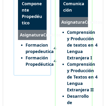
Compone
Comunica
nte
ción
Propedéu
Asignatura
Créditos
tico
Comprensión
Asignatura
Créditos
y Producción
Formacion
de textos en
4
4
propedeutica
Lengua
Formación
Extranjera I
4
Propedéutica
Comprensión
y Producción
de Textos en
4
Lengua
Extranjera II
Desarrollo
de