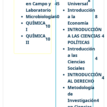
8
en Campo y
45
Universal
Laboratorio
Introducción
Microbiología
60
a la
8
QUÍMICA
Economía
10
I
INTRODUCCIÓN
QUÍMICA
A LAS CIENCIAS
4
10
II
POLÍTICAS
Introducción
a las
4
Ciencias
Sociales
INTRODUCCIÓN
4
AL DERECHO
Metodología
de
Investigación
4
en Ciencias