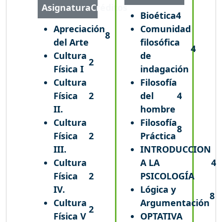
Asignatura
Créditos
Bioética
4
Apreciación
Comunidad
8
del Arte
filosófica
4
Cultura
de
2
Física I
indagación
Cultura
Filosofía
Física
2
del
4
II.
hombre
Cultura
Filosofía
8
Física
2
Práctica
III.
INTRODUCCION
Cultura
A LA
4
Física
2
PSICOLOGÍA
IV.
Lógica y
8
Cultura
Argumentación
2
Física V
OPTATIVA