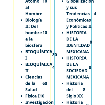
Átomo
10
Globalización
al
y sus
Hombre
Tendencias
4
Biología
Económicas
II: Del
y Políticas II
hombre
10
HISTORIA
a la
DE LA
8
biosfera
IDENTIDAD
BIOQUÍMICA
MEXICANA
80
I
HISTORIA
BIOQUÍMICA
DE LA
4
8
II
SOCIEDAD
Ciencias
MEXICANA
de la
60
Historia
Salud
del
8
Física I
10
Siglo XX
Investigación
Historia