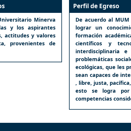
os
Perfil de Egreso
Universitario Minerva
De acuerdo al MUM e
as y los aspirantes
lograr un conocim
, actitudes y valores
formación académica
ca, provenientes de
científicos y tec
interdisciplinaria 
problemáticas sociale
ecológicas, que les p
sean capaces de inte
, libre, justa, pacífi
esto se logra por
competencias consid