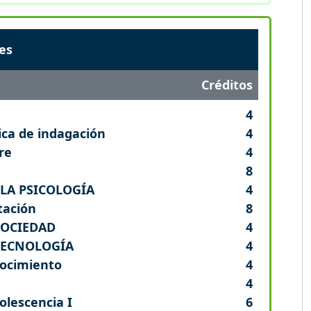
es
Créditos
4
ica de indagación
4
re
4
8
LA PSICOLOGÍA
4
tación
8
SOCIEDAD
4
 TECNOLOGÍA
4
nocimiento
4
4
olescencia I
6