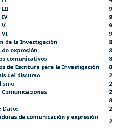
 II
9
III
9
 IV
9
 V
9
 VI
9
n de la Investigación
8
 de expresión
8
os comunicativos
8
s de Escritura para la Investigación
8
sis del discurso
2
odismo
2
y Comunicaciones
2
8
e Datos
2
adoras de comunicación y expresión
2