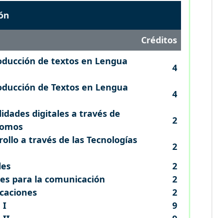
ón
Créditos
ducción de textos en Lengua
4
oducción de Textos en Lengua
4
lidades digitales a través de
2
nomos
ollo a través de las Tecnologías
2
les
2
les para la comunicación
2
icaciones
2
 I
9