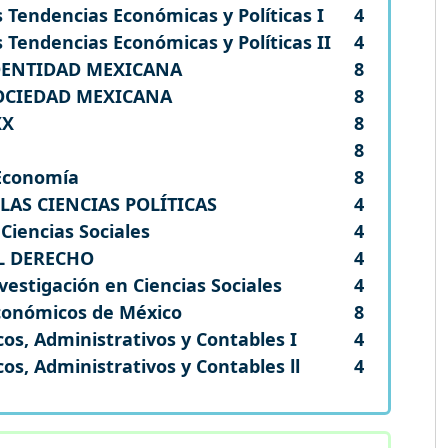
s Tendencias Económicas y Políticas I
4
s Tendencias Económicas y Políticas II
4
IDENTIDAD MEXICANA
8
SOCIEDAD MEXICANA
8
XX
8
8
 Economía
8
LAS CIENCIAS POLÍTICAS
4
 Ciencias Sociales
4
L DERECHO
4
estigación en Ciencias Sociales
4
conómicos de México
8
os, Administrativos y Contables I
4
s, Administrativos y Contables ll
4