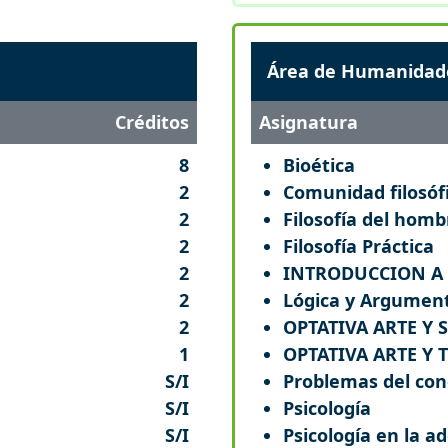
Área de Humanidad
Créditos
Asignatura
8
Bioética
2
Comunidad filosóf
2
Filosofía del homb
2
Filosofía Práctica
2
INTRODUCCION A 
2
Lógica y Argumen
2
OPTATIVA ARTE Y 
1
OPTATIVA ARTE Y
S/I
Problemas del co
S/I
Psicología
S/I
Psicología en la ad