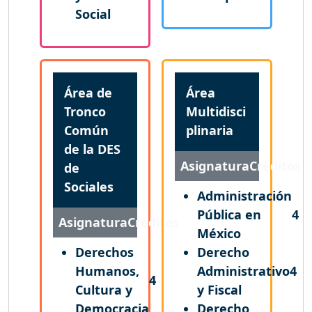
Social
Área de
Área
Tronco
Multidisci
Común
plinaria
de la DES
Asignatura
Créditos
de
Sociales
Administración
Pública en
4
Asignatura
Créditos
México
Derechos
Derecho
Humanos,
Administrativo
4
4
Cultura y
y Fiscal
Democracia
Derecho