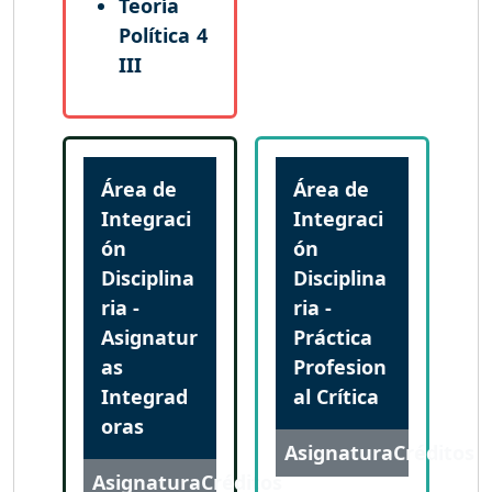
Teoría
Política
4
III
Área de
Área de
Integraci
Integraci
ón
ón
Disciplina
Disciplina
ria -
ria -
Asignatur
Práctica
as
Profesion
Integrad
al Crítica
oras
Asignatura
Créditos
Asignatura
Créditos