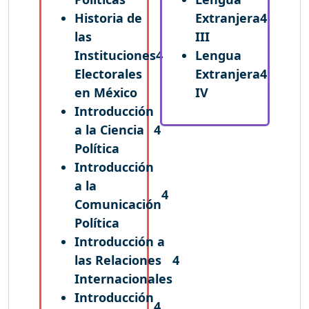
Historia de
Extranjera
4
las
III
Instituciones
4
Lengua
Electorales
Extranjera
4
en México
IV
Introducción
a la Ciencia
4
Política
Introducción
a la
4
Comunicación
Política
Introducción a
las Relaciones
4
Internacionales
Introducción
4