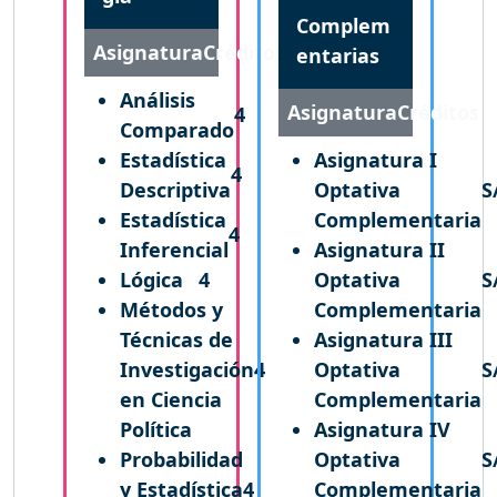
Complem
Asignatura
Créditos
entarias
Análisis
Asignatura
Créditos
4
Comparado
Estadística
Asignatura I
4
Descriptiva
Optativa
S
Estadística
Complementaria
4
Inferencial
Asignatura II
Lógica
4
Optativa
S
Métodos y
Complementaria
Técnicas de
Asignatura III
Investigación
4
Optativa
S
en Ciencia
Complementaria
Política
Asignatura IV
Probabilidad
Optativa
S
y Estadística
4
Complementaria