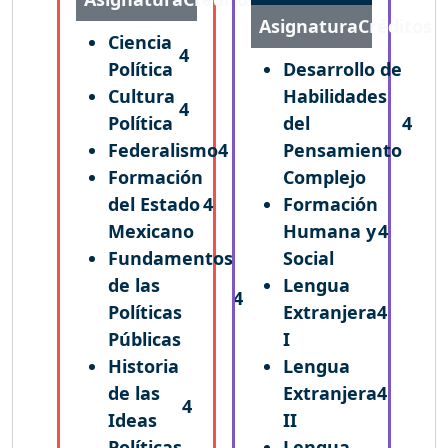
Asignatura
Créditos
Ciencia
4
Política
Desarrollo de
Cultura
Habilidades
4
Política
del
4
Federalismo
4
Pensamiento
Formación
Complejo
del Estado
4
Formación
Mexicano
Humana y
4
Fundamentos
Social
de las
Lengua
4
Políticas
Extranjera
4
Públicas
I
Historia
Lengua
de las
Extranjera
4
4
Ideas
II
Políticas
Lengua