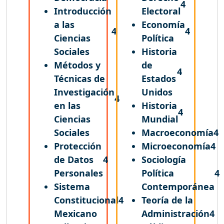
4
Introducción
Electoral
a las
Economía
4
4
Ciencias
Política
Sociales
Historia
Métodos y
de
4
Técnicas de
Estados
Investigación
Unidos
4
en las
Historia
4
Ciencias
Mundial
Sociales
Macroeconomía
4
Protección
Microeconomía
4
de Datos
4
Sociología
Personales
Política
4
Sistema
Contemporánea
Constitucional
4
Teoría de la
Mexicano
Administración
4