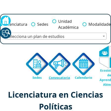
Unidad
Licenciatura
Sedes
Modalidade
Académica
Selecciona un plan de estudios
Ecosis
d
Sedes
Convocatoria
Calendario
Aprend
Abie
Licenciatura en Ciencias
Políticas