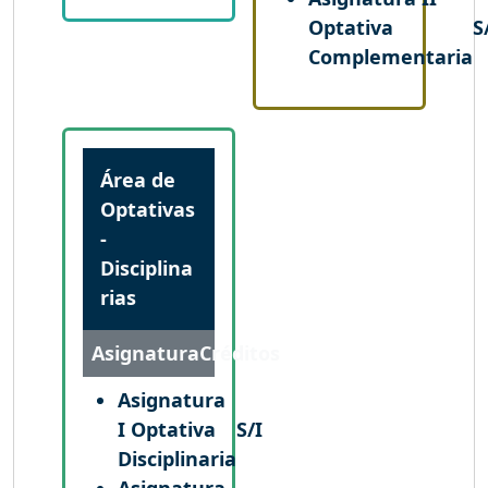
Optativa
S
Complementaria
Área de
Optativas
-
Disciplina
rias
Asignatura
Créditos
Asignatura
I Optativa
S/I
Disciplinaria
Asignatura