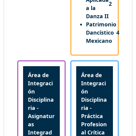
2
a la
Danza II
Patrimonio
Dancístico
4
Mexicano
Área de
Área de
Integraci
Integraci
ón
ón
Disciplina
Disciplina
ria -
ria -
Asignatur
Práctica
as
Profesion
Integrad
al Crítica