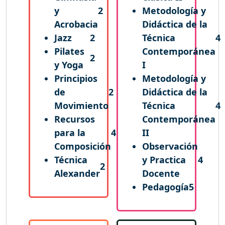
y
2
Metodología y
Acrobacia
Didáctica de la
Jazz
2
Técnica
4
Pilates
Contemporánea
2
y Yoga
I
Principios
Metodología y
de
2
Didáctica de la
Movimiento
Técnica
4
Recursos
Contemporánea
para la
4
II
Composición
Observación
Técnica
y Practica
4
2
Alexander
Docente
Pedagogía
5