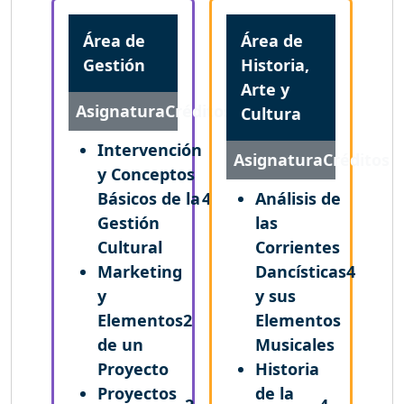
Área de
Área de
Gestión
Historia,
Arte y
Asignatura
Créditos
Cultura
Intervención
Asignatura
Créditos
y Conceptos
Básicos de la
4
Análisis de
Gestión
las
Cultural
Corrientes
Marketing
Dancísticas
4
y
y sus
Elementos
2
Elementos
de un
Musicales
Proyecto
Historia
Proyectos
de la