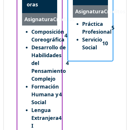
oras
Asignatura
Créditos
Asignatura
Créditos
Práctica
5
Composición
Profesional
4
Coreográfica
Servicio
10
Desarrollo de
Social
Habilidades
del
4
Pensamiento
Complejo
Formación
Humana y
4
Social
Lengua
Extranjera
4
I