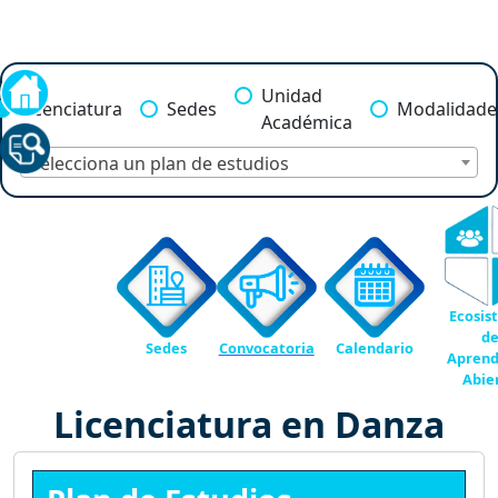
Unidad
Licenciatura
Sedes
Modalidade
Académica
Selecciona un plan de estudios
Ecosis
d
Sedes
Convocatoria
Calendario
Aprend
Abie
Licenciatura en Danza