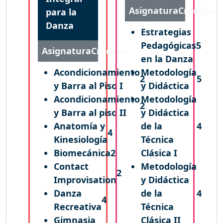
Asignatura
Créditos
para la
Danza
Estrategias
Pedagógicas
5
Asignatura
Créditos
en la Danza
Acondicionamiento
Metodología
2
5
y Barra al Piso I
y Didáctica
Acondicionamiento
Metodología
2
y Barra al piso II
y Didáctica
Anatomía y
de la
4
4
Kinesiología
Técnica
Biomecánica
2
Clásica I
Contact
Metodología
2
Improvisation
y Didáctica
Danza
de la
4
4
Recreativa
Técnica
Gimnasia
Clásica II