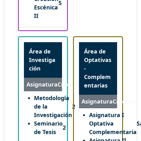
5
Escénica
II
Área de
Área de
Investiga
Optativas
ción
-
Complem
Asignatura
Créditos
entarias
Metodología
Asignatura
Créditos
de la
2
Investigación
Asignatura I
Seminario
Optativa
S
2
de Tesis
Complementaria
Asignatura II