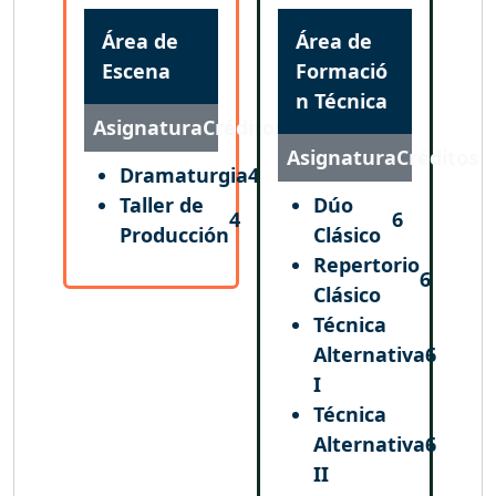
Área de
Área de
Escena
Formació
n Técnica
Asignatura
Créditos
Asignatura
Créditos
Dramaturgia
4
Taller de
Dúo
4
6
Producción
Clásico
Repertorio
6
Clásico
Técnica
Alternativa
6
I
Técnica
Alternativa
6
II