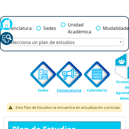
Unidad
Licenciatura
Sedes
Modalidade
Académica
Selecciona un plan de estudios
Ecosis
d
Sedes
Convocatoria
Calendario
Aprend
Abie
Este Plan de Estudios se encuentra en actualización curricular.